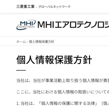
三菱重工業
グローバルネットワーク
-
メ
ホーム
-
個人情報保護方針
イ
パ
ン
個人情報保護方針
ン
コ
ン
く
テ
当社は、当社が事業活動上取り扱う個人情報が貴
ず
ン
ツ
ここに、当社における個人情報の取扱いについて
に
当社は、「個人情報の保護に関する法律」（個
移