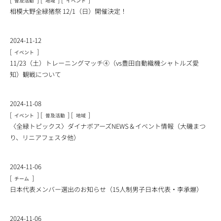
普及活動
地域
イベント
相模大野全緑猪祭 12/1（日）開催決定！
2024-11-12
[
]
イベント
11/23（土）トレーニングマッチ④（vs豊田自動織機シャトルズ愛
知）観戦について
2024-11-08
[
]
[
]
[
]
イベント
普及活動
地域
〈全緑トピックス〉ダイナボアーズNEWS＆イベント情報（大磯まつ
り、リニアフェスタ他）
2024-11-06
[
]
チーム
日本代表メンバー選出のお知らせ（15人制男子日本代表・李承爀）
2024-11-06