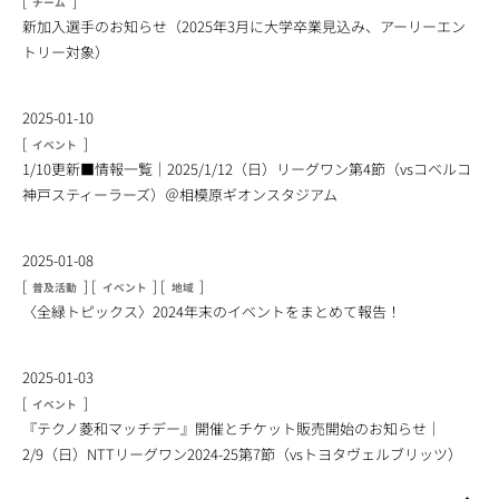
[
]
チーム
新加入選手のお知らせ（2025年3月に大学卒業見込み、アーリーエン
トリー対象）
2025-01-10
[
]
イベント
1/10更新■情報一覧｜2025/1/12（日）リーグワン第4節（vsコベルコ
神戸スティーラーズ）＠相模原ギオンスタジアム
2025-01-08
[
]
[
]
[
]
普及活動
イベント
地域
〈全緑トピックス〉2024年末のイベントをまとめて報告！
2025-01-03
[
]
イベント
『テクノ菱和マッチデー』開催とチケット販売開始のお知らせ｜
2/9（日）NTTリーグワン2024-25第7節（vsトヨタヴェルブリッツ）