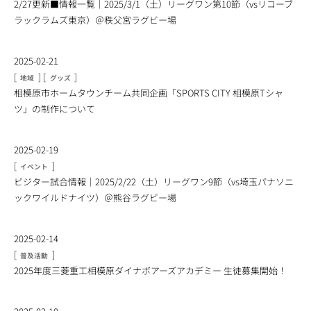
2/27更新■情報一覧｜2025/3/1（土）リーグワン第10節（vsリコーブ
ラックラムズ東京）＠秩父宮ラグビー場
2025-02-21
[
]
[
]
地域
グッズ
相模原市ホームタウンチーム共同企画「SPORTS CITY 相模原Tシャ
ツ」の制作について
2025-02-19
[
]
イベント
ビジター試合情報｜2025/2/22（土）リーグワン9節（vs埼玉パナソニ
ックワイルドナイツ）＠熊谷ラグビー場
2025-02-14
[
]
普及活動
2025年度三菱重工相模原ダイナボアーズアカデミー 生徒募集開始！