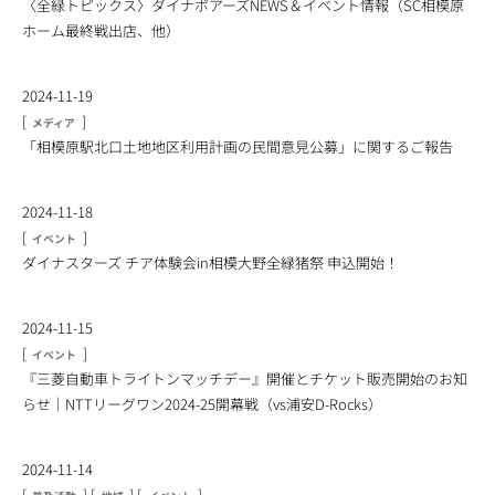
〈全緑トピックス〉ダイナボアーズNEWS＆イベント情報（SC相模原
ホーム最終戦出店、他）
2024-11-19
[
]
メディア
「相模原駅北口土地地区利用計画の民間意見公募」に関するご報告
2024-11-18
[
]
イベント
ダイナスターズ チア体験会in相模大野全緑猪祭 申込開始！
2024-11-15
[
]
イベント
『三菱自動車トライトンマッチデー』開催とチケット販売開始のお知
らせ｜NTTリーグワン2024-25開幕戦（vs浦安D-Rocks）
2024-11-14
[
]
[
]
[
]