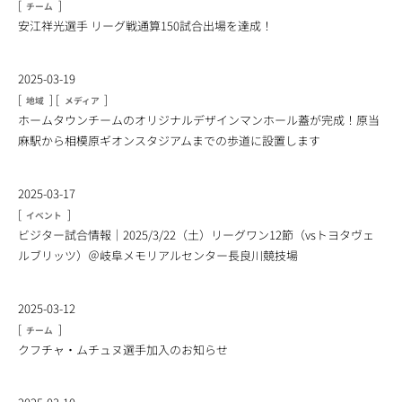
[
]
チーム
安江祥光選手 リーグ戦通算150試合出場を達成！
2025-03-19
[
]
[
]
地域
メディア
ホームタウンチームのオリジナルデザインマンホール蓋が完成！原当
麻駅から相模原ギオンスタジアムまでの歩道に設置します
2025-03-17
[
]
イベント
ビジター試合情報｜2025/3/22（土）リーグワン12節（vsトヨタヴェ
ルブリッツ）＠岐阜メモリアルセンター長良川競技場
2025-03-12
[
]
チーム
クフチャ・ムチュヌ選手加入のお知らせ