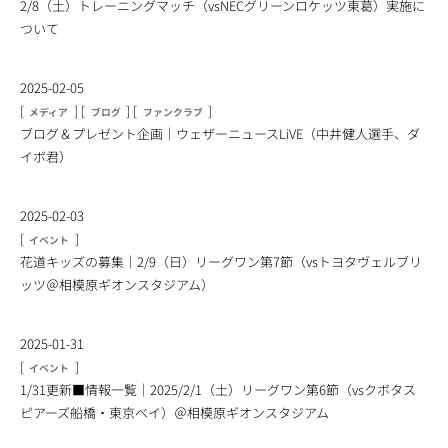
2/8（土）トレーニングマッチ（vsNECグリーンロケッツ東葛）実施に
ついて
2025-02-05
[
]
[
]
[
]
メディア
ブログ
ファンクラブ
ブログ＆プレゼント企画｜ウェザーニュースLiVE（中井健人選手、ダ
イボ君）
2025-02-03
[
]
イベント
花道キッズの募集｜2/9（日）リーグワン第7節（vsトヨタヴェルブリ
ッツ＠相模原ギオンスタジアム）
2025-01-31
[
]
イベント
1/31更新■情報一覧｜2025/2/1（土）リーグワン第6節（vsクボタス
ピアーズ船橋・東京ベイ）＠相模原ギオンスタジアム