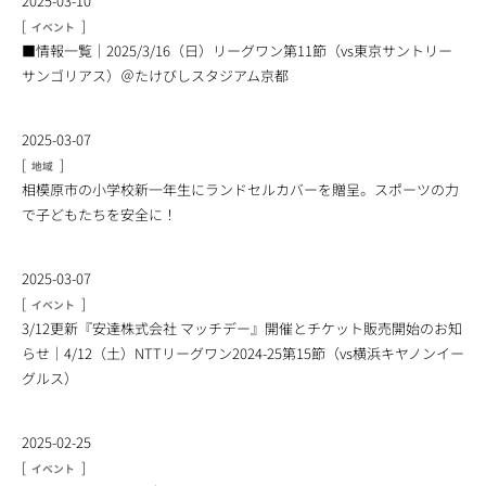
2025-03-10
[
]
イベント
■情報一覧｜2025/3/16（日）リーグワン第11節（vs東京サントリー
サンゴリアス）＠たけびしスタジアム京都
2025-03-07
[
]
地域
相模原市の小学校新一年生にランドセルカバーを贈呈。スポーツの力
で子どもたちを安全に！
2025-03-07
[
]
イベント
3/12更新『安達株式会社 マッチデー』開催とチケット販売開始のお知
らせ｜4/12（土）NTTリーグワン2024-25第15節（vs横浜キヤノンイー
グルス）
2025-02-25
[
]
イベント