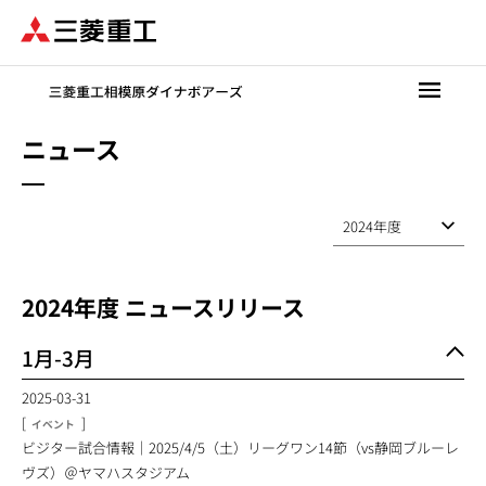
メ
イ
ン
コ
ン
テ
ニュース
ン
ツ
に
移
動
2024
年度 ニュースリリース
1月-3月
2025-03-31
[
]
イベント
ビジター試合情報｜2025/4/5（土）リーグワン14節（vs静岡ブルーレ
ヴズ）＠ヤマハスタジアム