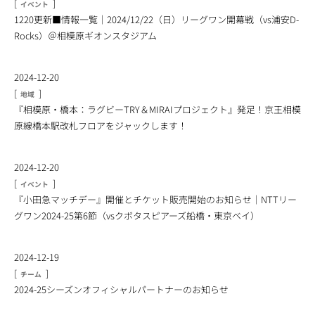
[
]
イベント
1220更新■情報一覧｜2024/12/22（日）リーグワン開幕戦（vs浦安D-
Rocks）＠相模原ギオンスタジアム
2024-12-20
[
]
地域
『相模原・橋本：ラグビーTRY＆MIRAIプロジェクト』発足！京王相模
原線橋本駅改札フロアをジャックします！
2024-12-20
[
]
イベント
『小田急マッチデー』開催とチケット販売開始のお知らせ｜NTTリー
グワン2024-25第6節（vsクボタスピアーズ船橋・東京ベイ）
2024-12-19
[
]
チーム
2024-25シーズンオフィシャルパートナーのお知らせ