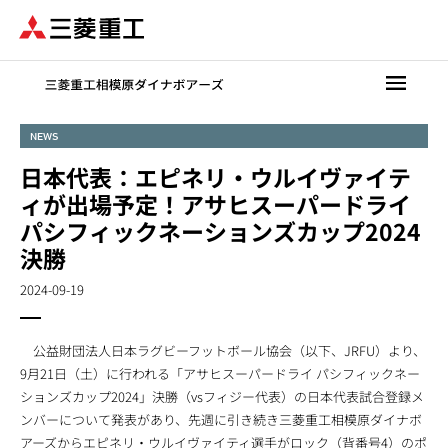
メ
イ
ン
コ
ン
テ
NEWS
ン
日本代表：エピネリ・ウルイヴァイテ
ツ
に
ィが出場予定！アサヒスーパードライ
移
パシフィックネーションズカップ2024
動
決勝
2024-09-19
公益財団法人日本ラグビーフットボール協会（以下、JRFU）より、
9月21日（土）に行われる「アサヒスーパードライ パシフィックネー
ションズカップ2024」決勝（vsフィジー代表）の日本代表試合登録メ
ンバーについて発表があり、先週に引き続き三菱重工相模原ダイナボ
アーズからエピネリ・ウルイヴァイティ選手がロック（背番号4）のポ