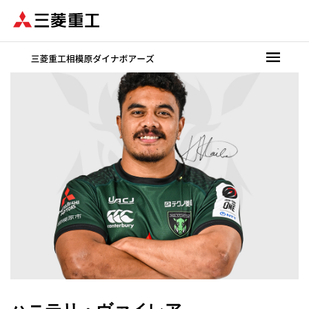
メ
イ
ン
コ
ン
テ
ン
ツ
に
移
動