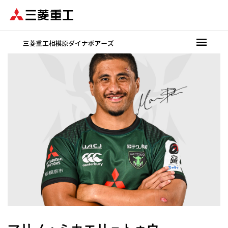
メ
イ
ン
コ
ン
テ
ン
ツ
に
移
動