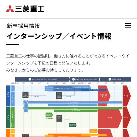
メ
イ
ン
コ
ン
インターンシップ／イベント情報
テ
ン
ツ
三菱重工の仕事の醍醐味、働き方に触れることができるイベントやイ
に
ンターンシップを下記の日程で開催いたします。
移
みなさまからのご応募お待ちしております。
動