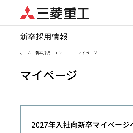
メ
イ
ン
コ
ン
テ
ホーム
-
新卒採用
-
エントリー
-
マイページ
ン
パ
ツ
マイページ
に
ン
移
く
動
ず
2027年入社向新卒マイペー