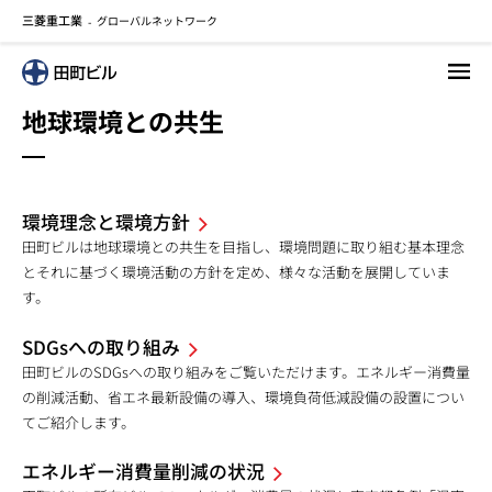
三菱重工業
グローバルネットワーク
メ
-
イ
ン
コ
地球環境との共生
ン
テ
ン
ツ
環境理念と環境方針
に
田町ビルは地球環境との共生を目指し、環境問題に取り組む基本理念
移
とそれに基づく環境活動の方針を定め、様々な活動を展開していま
動
す。
SDGsへの取り組み
田町ビルのSDGsへの取り組みをご覧いただけます。エネルギー消費量
の削減活動、省エネ最新設備の導入、環境負荷低減設備の設置につい
てご紹介します。
エネルギー消費量削減の状況