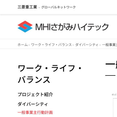
三菱重工業
グローバルネットワーク
-
メ
ホーム
-
ワーク・ライフ・バランス
-
ダイバーシティ
-
一般事業
イ
パ
ン
一
ワーク・ライフ・
ン
コ
ン
バランス
く
テ
ず
ン
プロジェクト紹介
ツ
ダイバーシティ
に
一般事業主行動計画
移