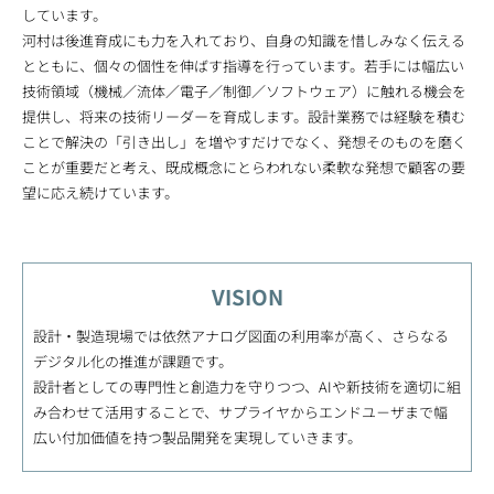
しています。
河村は後進育成にも力を入れており、自身の知識を惜しみなく伝える
とともに、個々の個性を伸ばす指導を行っています。若手には幅広い
技術領域（機械／流体／電子／制御／ソフトウェア）に触れる機会を
提供し、将来の技術リーダーを育成します。設計業務では経験を積む
ことで解決の「引き出し」を増やすだけでなく、発想そのものを磨く
ことが重要だと考え、既成概念にとらわれない柔軟な発想で顧客の要
望に応え続けています。
VISION
設計・製造現場では依然アナログ図面の利用率が高く、さらなる
デジタル化の推進が課題です。
設計者としての専門性と創造力を守りつつ、AIや新技術を適切に組
み合わせて活用することで、サプライヤからエンドユ－ザまで幅
広い付加価値を持つ製品開発を実現していきます。