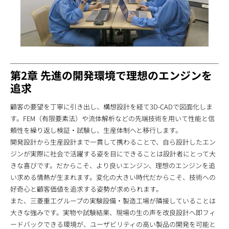
第2章 先進の開発環境で理想のエンジンを
追求
顧客の要望を丁寧に引き出し、構想設計を経て3D-CADで図面化しま
す。FEM（有限要素法）や流体解析などの先端技術を用いて性能と信
頼性を繰り返し検証・試験し、生産体制へと移行します。
開発設計から生産設計まで一貫して携わることで、自ら設計したエン
ジンが実際に社会で活躍する姿を目にできることは設計者にとって大
きな喜びです。だからこそ、より良いエンジン、理想のエンジンを追
い求める情熱が生まれます。変化の大きい時代だからこそ、技術への
好奇心と顧客価値を追求する姿勢が求められます。
また、三菱重工グループの実験設備・製造工場が隣接していることは
大きな強みです。実物や試験結果、現場の生の声を改良設計へ即フィ
ードバックできる環境が、ユーザビリティの高い製品の開発を可能と