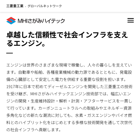
三菱重工業
グローバルネットワーク
メ
-
イ
ン
コ
卓越した信頼性で社会インフラを支え
ン
るエンジン。
テ
ン
ツ
に
エンジンは世界のさまざまな現場で稼働し、人々の暮らしを支えてい
移
ます。自動車や船舶、各種産業機械の動力源であるとともに、発電設
動
備の心臓部として安定した電力を供給する重要な役割を担います。
1917年に日本で初めてディーゼルエンジンを開発した三菱重工の技術
を受け継ぎ、MHIさがみハイテックエンジン技術部では、幅広いエン
ジンの開発・生産維持設計・解析・計測・アフターサービスを一貫し
て行っています。カーボンニュ－トラルへの取組みやエネルギ－資源
多角化などの新たな潮流に対しても、水素・ガスエンジンやバイオ燃
料とのハイブリット化をはじめとする多様な技術開発を通して次世代
の社会インフラへ貢献します。