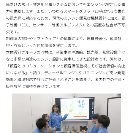
島向けの常用・非常用発電システムにおいてもエンジンは安定した電
力を供給します。また、いわゆるスマートグリッドと呼ばれる次世代
の電力網に対応するため、現代のエンジン開発は機械設計に加え、電
子制御（ECU、センサー、制御アルゴリズム）との高度な統合が不可
欠です。
制御系の設計やソフトウェアとの協働により、燃費最適化、遠隔監
視・診断といった付加価値を提供します。
本体設計グループの河村は、産業車両や漁船、観光船、発電設備向け
など多様な用途のエンジン設計に従事してきた設計者です。河村は、
「顧客とのコミュニケーションと顧客価値重視こそが社会価値の向上
につながる」と語り、ディーゼルエンジンやガスエンジンが高い発電
効率と環境対応で社会に評価されることを踏まえ、国内外での生産・
販売展開に期待を寄せています。