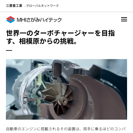
三菱重工業
グローバルネットワーク
メ
-
イ
ン
コ
世界一のターボチャージャーを目指
ン
す、相模原からの挑戦。
テ
ン
ツ
に
移
動
自動車のエンジンに搭載されるその装置は、両手に乗るほどのコンパ