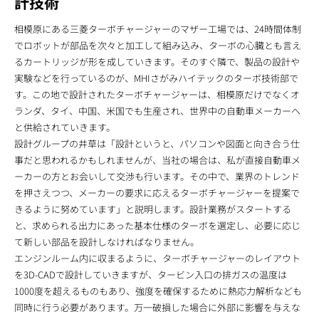
計技術
相模原にある三菱ターボチャージャーのマザー工場では、24時間体制
でロボットが部品を次々と加工して組み込み、ターボの心臓とも言え
るカートリッジが形を成していきます。そのすぐ隣で、製品の設計や
実験などを行っているのが、MHIさがみハイテックのターボ技術部で
す。この地で設計されたターボチャージャーは、相模原だけでなくオ
ランダ、タイ、中国、米国でも生産され、世界中の自動車メーカーへ
と供給されていきます。
設計グループの井草は「設計というと、パソコンや図面と向き合う仕
事だと思われるかもしれませんが、当社の場合は、私が直接自動車メ
ーカーの方とお会いして交渉も行います。その中で、業界のトレンド
を押さえつつ、メーカーの要求に応えるターボチャージャーを提案で
きるように努めています」と説明します。設計業務がスタートする
と、求められる出力にあった基本仕様のターボを選定し、必要に応じ
て新しい部品を設計しなければなりません。
エンジンルーム内に収まるように、ターボチャージャーのレイアウト
を3D-CADで設計していきますが、タービン入口の排ガスの温度は
1000度を超えるものもあり、強度を確保するために熱応力解析なども
同時に行う必要があります。万一破損した場合に外部に影響を与えな