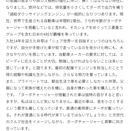
の意識の高まりや排ガス規制の強化に伴い、無くてはならない存在に
なりました。欧州などでは、排気量を小さくしてターボで出力を補う
「過給ダウンサイジングエンジン」が一般的になりつつあります。現
在、世界で生産される自動車は年間約1億台。うち約半数がターボチ
ャージャーを搭載していると言われ、そのシェアをめぐって三菱重工
グループを含む日米の4社が覇権を争っています。
入社14年を迎えた井草は「シェア世界一を目指すというのはもちろん
ですが、自分が手掛けた車が街で走っているのを見かけた時にも、大
きなやりがいを感じています。自動車メーカーの要求に対しては、ス
ピーディに応えることが大切。勉強しなければならないことは多いと
感じています」と語ります。最初の配属でエンジンを担当したことで
得た経験や知識も生かしながら、さらなる努力を誓っていました。
また、プライベートでは、都会生活で車を必要としなかった井草。父
親になって家族が増えたのを機に、自身が携わった車を購入したそう
です。「ターボチャージャーが搭載された車は独特の音がすると言い
ますが、私はほとんど気になりません。最近の車は、音を小さくする
という要求も厳しくなっています。普通の乗用車にターボが載ってい
る。それが普通になる時代が来ているではないでしょうか」と次世代
のクルマ社会をイメージしながら、ターボチャージャーと真摯に向き
合っています。