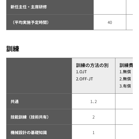
新任主任・主席研修
（平均実施予定時間）
40
訓練
訓練の方法の別
訓練費負
1.OJT
1.無償（
2.OFF-JT
2.無償（
3.有償
共通
1､2
技能訓練（技術共有）
2
機械設計の基礎知識
1