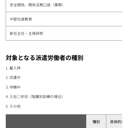
安全関係、関係法務口座（事務）
中堅社員教育
新任主任・主席研修
対象となる派遣労働者の種別
雇入時
派遣中
待機中
入社○年目（階層別訓練の場合）
その他
種別
具体的な