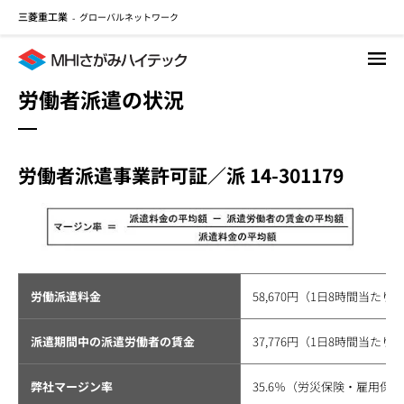
三菱重工業
グローバルネットワーク
メ
-
イ
ン
コ
労働者派遣の状況
ン
テ
ン
ツ
労働者派遣事業許可証／派 14-301179
に
移
動
労働派遣料金
58,670円（1日8時間当たり
派遣期間中の派遣労働者の賃金
37,776円（1日8時間当たり
弊社マージン率
35.6％（労災保険・雇用保