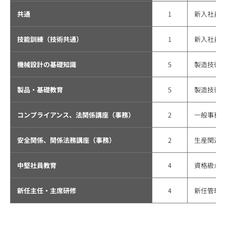
共通
1
新入社員
技能訓練（技術共通）
1
新入社員
機械設計の基礎知識
5
製造技術業
製品・基礎教育
5
製造技術業
コンプライアンス、法関係講座（事務）
2
一般事務
安全関係、関係法務講座（事務）
2
生産関連
中堅社員教育
4
資格級が3
新任主任・主席研修
4
新任管理