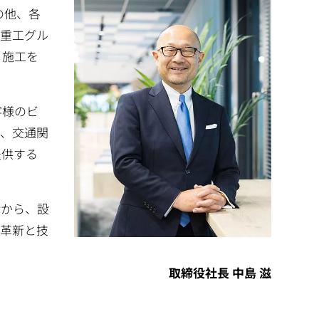
の他、各
菱重工グル
、施工を
客様のビ
た、交通関
提供する
階から、設
の革新と技
取締役社長 中島 滋