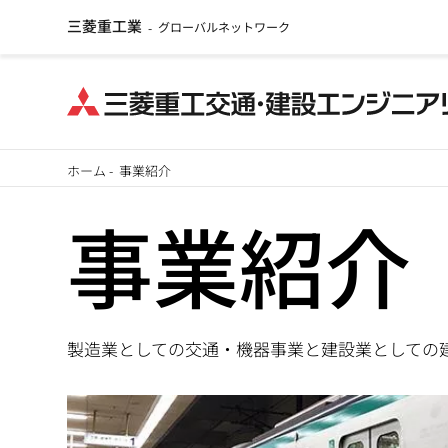
三菱重工業
グローバルネットワーク
-
メ
ホーム
-
事業紹介
イ
パ
事業紹介
ン
ン
コ
ン
く
テ
ず
ン
製造業としての交通・機器事業と建設業としての
ツ
に
移