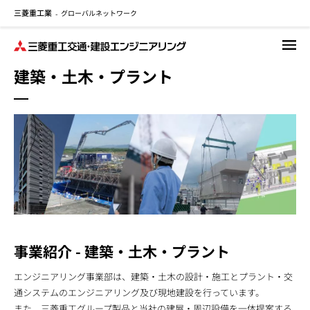
三菱重工業
グローバルネットワーク
メ
-
イ
ン
コ
建築・土木・プラント
ン
テ
ン
ツ
に
移
動
事業紹介 - 建築・土木・プラント
エンジニアリング事業部は、建築・土木の設計・施工とプラント・交
通システムのエンジニアリング及び現地建設を行っています。
また、三菱重工グループ製品と当社の建屋・周辺設備を一体提案する