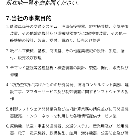
所在地一覧を御参照ください。
7.当社の事業目的
軌道車両等の交通システム、港湾荷役機器、旅客搭乗橋、空気制御
装置、その他輸送機器及び運搬機器並びにX線検査装置、その他一
般機械の設計、製造、据付、買取り、販売及び修理
紙パルプ機械、基板、制御盤、その他産業機械の設計、製造、据
付、販売及び修理
デマンド監視等各種監視・検査装置の設計、製造、据付、販売及び
修理
1項乃至3項に掲げたものの研究開発、技術コンサルタント業務、建
設工事、アフターサービス及び制御装置に関するソフトウェアの製
作
制御ソフトウェア開発請負及び技術計算業務の請負並びに同関連機
器販売、インターネットを利用した各種情報提供サービス業
原動機、航空・宇宙関連機器、交通システム、産業用及び一般用機
器、電子・電気機器、鉄構製品、舶用・海洋機器、公害防止及び環