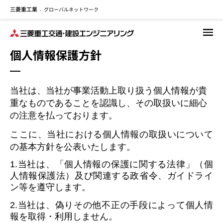
三菱重工業
グローバルネットワーク
メ
-
イ
ン
コ
個人情報保護方針
ン
テ
ン
当社は、当社が事業活動上取り扱う個人情報が貴
ツ
に
重なものであることを認識し、その取扱いに細心
移
の注意を払っております。
動
ここに、当社における個人情報の取扱いについて
の基本方針を公表いたします。
1.当社は、「個人情報の保護に関する法律」（個
人情報保護法）及び関連する政省令、ガイドライ
ン等を遵守します。
2.当社は、偽りその他不正の手段によって個人情
報を取得・利用しません。