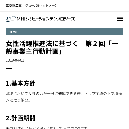
三菱重工業
グローバルネットワーク
メ
-
イ
ン
コ
NEWS
ン
テ
女性活躍推進法に基づく 第２回「一
ン
般事業主行動計画」
ツ
に
2019-04-01
移
動
1.基本方針
職場において女性の力が十分に発揮できる様、トップ主導の下で積極
的に取り組む。
2.計画期間
平成31年4月1日から令和4年3月31日までの3年間