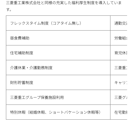
三菱重工業株式会社と同様の充実した福利厚生制度を導入していま
す。
フレックスタイム制度（コアタイム無し）
通勤交通
昼食費補助
労働組合
住宅補助制度
育児休業
介護休業・介護勤務制度
三菱重工
財形貯蓄制度
キャリア
三菱重工グループ保養施設利用
三菱グル
特別休暇（結婚休暇、ショートバケーション休暇等）
在宅勤務