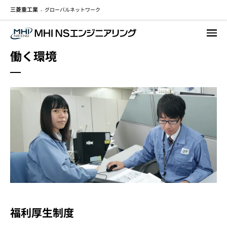
三菱重工業
グローバルネットワーク
メ
-
イ
ン
コ
働く環境
ン
テ
ン
ツ
に
移
動
福利厚生制度