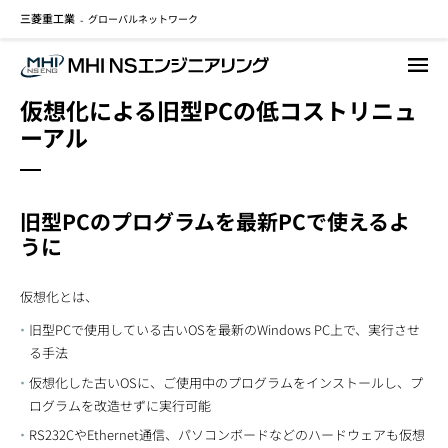
三菱重工業
グローバルネットワーク
メ
-
イ
ン
コ
仮想化による旧型PCの低コストリニュ
ン
ーアル
テ
ン
ツ
に
旧型PCのプログラムを最新PCで使えるよ
移
うに
動
仮想化とは、
旧型PCで使用している古いOSを最新のWindows PC上で、実行させ
る手法
仮想化した古いOSに、ご使用中のプログラムをインストールし、プ
ログラムを改造せずに実行可能
RS232CやEthernet通信、パソコンボードなどのハードウェアも仮想