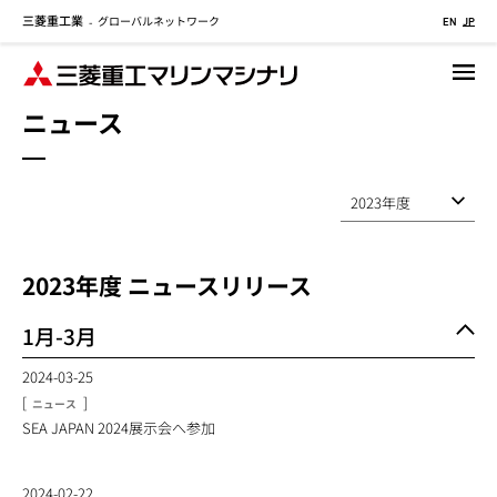
三菱重工業
グローバルネットワーク
メ
-
EN
JP
イ
ン
コ
ニュース
ン
テ
ン
ツ
に
移
2023
年度 ニュースリリース
動
1月-3月
2024-03-25
[
]
ニュース
SEA JAPAN 2024展示会へ参加
2024-02-22