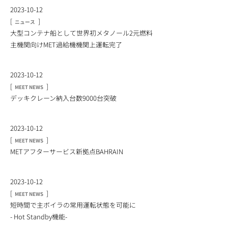
2023-10-12
[
]
ニュース
⼤型コンテナ船として世界初メタノール2元燃料
主機関向けMET過給機機関上運転完了
2023-10-12
[
]
MEET NEWS
デッキクレーン納⼊台数9000台突破
2023-10-12
[
]
MEET NEWS
METアフターサービス新拠点BAHRAIN
2023-10-12
[
]
MEET NEWS
短時間で主ボイラの常⽤運転状態を可能に
- Hot Standby機能-