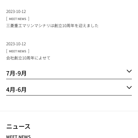
2023-10-12
[
]
MEET NEWS
三菱重工マリンマシナリは創立10周年を迎えました
2023-10-12
[
]
MEET NEWS
会社創立10周年によせて
7月-9月
4月-6月
ニュース
NEWS NAVIGATION
MEET NEWS