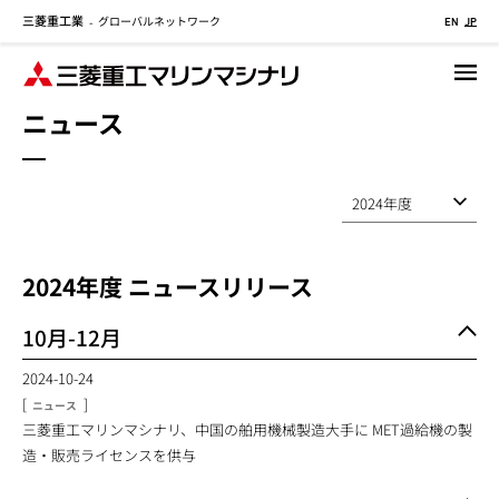
三菱重工業
グローバルネットワーク
メ
-
EN
JP
イ
ン
コ
ニュース
ン
テ
ン
ツ
に
移
2024
年度 ニュースリリース
動
10月-12月
2024-10-24
[
]
ニュース
三菱重工マリンマシナリ、中国の舶用機械製造大手に MET過給機の製
造・販売ライセンスを供与