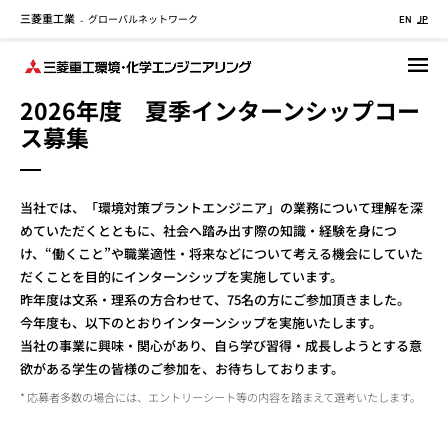
三菱重工業
グローバルネットワーク
メ
-
EN
JP
イ
ン
コ
2026年度 夏季インターンシップコー
ン
ス募集
テ
ン
ツ
に
当社では、「環境対策プラントエンジニア」の業務について理解を深
移
めていただくとともに、社会へ踏み出す際の知識・経験を身につ
動
け、“働くこと”や職業適性・将来などについて考える機会にしていた
だくことを目的にインターンシップを実施しています。
昨年度は文系・理系の方合わせて、75名の方にご参加頂きました。
今年度も、以下のとおりインターンシップを実施いたします。
当社の事業に興味・関心があり、自ら学び習得・成長しようとする意
欲がある学生の皆様のご参加を、お待ちしております。
応募者多数の場合には、エントリーシート等の内容を踏まえて選考いたします。