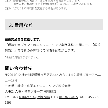
1
応募者多数の場合は、面談を実施する場合がございます。
選考の上、参加可否を【開始1週間前】までに、ご連絡いたします。
2
状況により締切日を変更する場合があります。
3. 費用など
往復交通費を支給します。
「環境対策プラントのエンジニアリング業務体験5日間コース【理系
対象】」参加者のみ弊社にて宿泊手配を致します。
報酬の支給はございません。
問い合わせ先
〒220-0012 神奈川県横浜市西区みなとみらい4-4-2 横浜ブルーアベニ
ュー17階
三菱重工環境・化学エンジニアリング株式会社
人事部 人事・教育グループ 採用担当
Eメール：
MJKrecruit@mhi.com
TEL：
045-872-4405
FAX：045-227-
1293