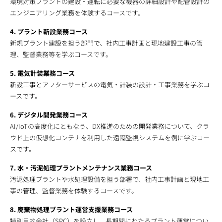
環境対策プラントの建設・運転に必要な機器の詳細設計や配管設計の
エンジニアリング業務を体験するコースです。
4. プラント新設業務コース
新規プラント建設を担う部門で、社内工事計画と現地建設工事の管
理、監督業務等を学ぶコースです。
5. 電気計装業務コース
新設工事とアフターサービスの電気・計装の設計・工事業務を学ぶコ
ースです。
6. デジタル開発業務コース
AI/IoTの高度化にともなう、DX推進のための開発業務について、クラ
ウド上の仮想化コンテナを利用した遠隔監視システムを例に学ぶコー
スです。
7. 水・汚泥処理プラントメンテナンス業務コース
汚泥処理プラントや水処理設備を担う部署で、社内工事計画と現地工
事の管理、監督業務を体験するコースです。
8. 廃棄物処理プラント運営支援業務コース
特別目的会社（SPC）を設立し、長期間にわたるプラント運営につい