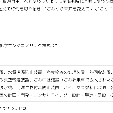
「資源再生」へと変わったように常識も時代と共に変わり
超えて時代を切り拓き、“ごみから未来を変えていく”ことに
化学エンジニアリング株式会社
置、水質汚濁防止装置、廃棄物等の処理装置、熱回収装置
み真空輸送装置、ごみ中継施設（ごみ収集車で搬入された
脱水機、海洋生物付着防止装置、バイオマス燃料化装置、
置の計画・開発・コンサルティング・設計・製造・建設・
および ISO 14001