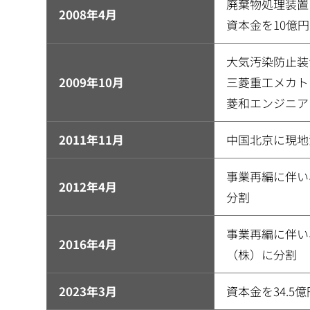
廃棄物処理装置
2008年4月
資本金を10億
大気汚染防止装
2009年10月
三菱重工メカト
菱和エンジニア
2011年11月
中国北京に現地
事業再編に伴い
2012年4月
分割
事業再編に伴い
2016年4月
（株）に分割
2023年3月
資本金を34.5