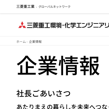
三菱重工業
グローバルネットワーク
-
メ
ホーム
-
企業情報
イ
パ
企業情報
ン
ン
コ
ン
く
テ
ず
ン
社長ごあいさつ
ツ
に
あたりまえの暮らしを未来へつな
移