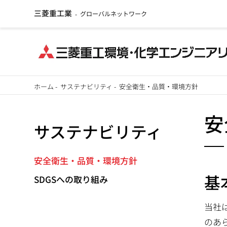
三菱重工業
グローバルネットワーク
-
メ
ホーム
-
サステナビリティ
-
安全衛生・品質・環境方針
イ
パ
ン
安
サステナビリティ
ン
コ
ン
く
テ
安全衛生・品質・環境方針
ず
ン
基
SDGSへの取り組み
ツ
に
当社
移
のあ