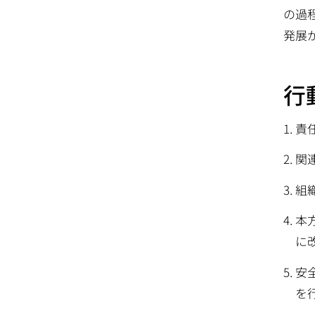
動
の過
発展
行
責
関
組
本
に
安
を