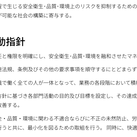
程で生じる安全衛生･品質･環境上のリスクを抑制するため
が可能な社会の構築に寄与する。
動指針
任と権限を明確にし、安全衛生･品質･環境を融和させたマ
連法規、条例及びその他の要求事項を順守するにとどまらず
織で働く全ての人が一体となって、業務の各段階において積
方針に基づき各部門活動の目的及び目標を設定し、その達成
改善する。
全・品質・環境に関わる不適合ならびに不正の未然防止、
行うと共に、最小化を図るための取組を行う。 同時に、快