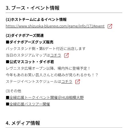
3. ブース・イベント情報
(1)ホストチームによるイベント情報
https://www.shizuoka-bluerevs.com/game/info/171#event
(2)ダイナボアーズ関連
■ダイナボアーズグッズ販売
バックスタンド側・第6ゲート付近に出店します
当日のスタジアムマップは
コチラ
■公式マスコット・ダイボ君
レヴニスタ広場オープン以降、場内外に登場予定！
今年もあのお笑い芸人さんとの絡みが見られるかも！？
ステージイベントスケジュールは
コチラ
(3)その他
■全緑応援トークイベント開催＠HUB相模大野
■
全緑応援バスツアー開催
4. メディア情報