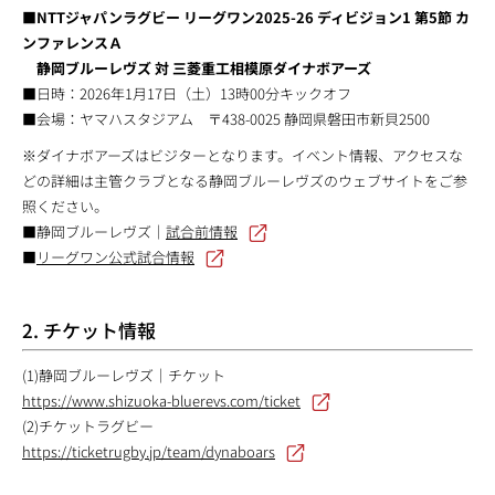
■NTTジャパンラグビー リーグワン2025-26 ディビジョン1 第5節 カ
ンファレンスＡ
静岡ブルーレヴズ 対 三菱重工相模原ダイナボアーズ
■日時：2026年1月17日（土）13時00分キックオフ
■会場：ヤマハスタジアム 〒438-0025 静岡県磐田市新貝2500
※ダイナボアーズはビジターとなります。イベント情報、アクセスな
どの詳細は主管クラブとなる静岡ブルーレヴズのウェブサイトをご参
照ください。
■静岡ブルーレヴズ｜
試合前情報
■
リーグワン公式試合情報
2. チケット情報
(1)静岡ブルーレヴズ｜チケット
https://www.shizuoka-bluerevs.com/ticket
(2)チケットラグビー
https://ticketrugby.jp/team/dynaboars