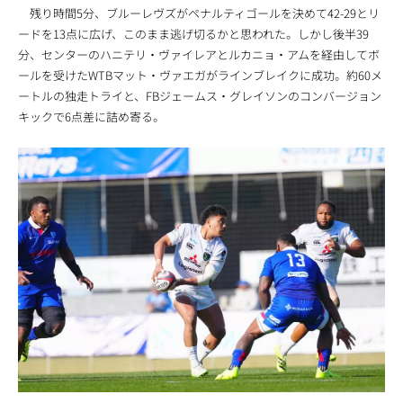
残り時間5分、ブルーレヴズがペナルティゴールを決めて42-29とリ
ードを13点に広げ、このまま逃げ切るかと思われた。しかし後半39
分、センターのハニテリ・ヴァイレアとルカニョ・アムを経由してボ
ールを受けたWTBマット・ヴァエガがラインブレイクに成功。約60メ
ートルの独走トライと、FBジェームス・グレイソンのコンバージョン
キックで6点差に詰め寄る。