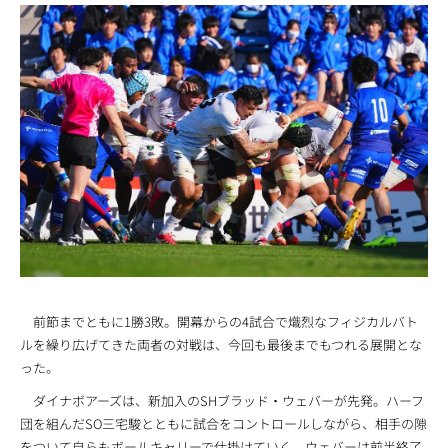
前節までともに1勝3敗。開幕からの4試合で熾烈なフィジカルバト
ルを繰り広げてきた両者の対戦は、今回も最後までもつれる展開とな
った。
ダイナボアーズは、新加入のSHブラッド・ウェバーが先発。ハーフ
団を組んだSO三宅駿とともに試合をコントロールしながら、相手の隙
をついて自らもボールキャリーで仕掛けていく。ウェバーは前半終了