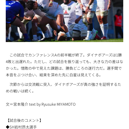
この試合でカンファレンスAの前半戦が終了。ダイナボアーズは1勝
4敗と出遅れた。ただし、どの試合を振り返っても、大きな力の差はな
かった。惜敗の中で見えた課題は、勝負どころの遂行力だ。選手間で
本音をぶつけ合い、結束を深めた先に白星は見えてくる。
次節からは交流戦に突入、ダイナボアーズが真の強さを証明するた
めの戦いは続く。
文＝宮本隆介 text by Ryusuke MIYAMOTO
【試合後のコメント】
◆SH岩村昂太選手