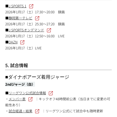
■
J SPORTS 1
2026年1月17（土）17:30～20:00 録画
■
静岡第一テレビ
2026年1月17（土）25:30～27:20 録画
■
J SPORTSオンデマンド
2026年1月17（土）12:50～16:00 LIVE
■
DAZN
2026年1月17（土）LIVE
5. 試合情報
■ダイナボアーズ着用ジャージ
2ndジャージ（白）
■
リーグワン公式試合情報
・
メンバー表
：キックオフ48時間前公表（当日までに変更の可
能性あり）
・
試合経過・結果
：リーグワン公式にて試合中も随時更新