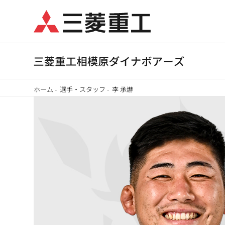
メ
イ
ン
コ
ン
テ
パ
ン
ホーム
-
選手・スタッフ
-
李 承爀
ン
ツ
く
に
ず
移
動