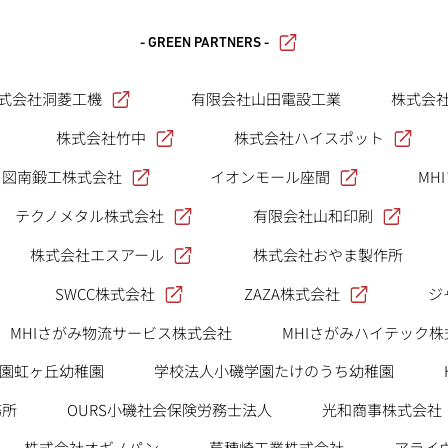
- GREEN PARTNERS -
式会社洞菱工機
有限会社山田電設工業
株式会
株式会社竹中
株式会社ハイスポット
図南鍛工株式会社
イオンモール座間
MH
テクノメタル株式会社
有限会社山和印刷
株式会社エスアール
株式会社おやま製作所
SWCC株式会社
ZAZA株式会社
ジ
MHIさがみ物流サービス株式会社
MHIさがみハイテック株
園虹ヶ丘幼稚園
学校法人小磯学園たけのうち幼稚園
務所
OURS小磯社会保険労務士法人
光和商事株式会社
株式会社オギノパン
芦穂崎工業株式会社
アライ