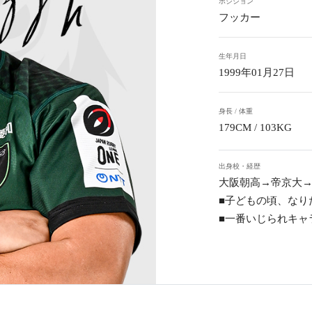
ポジション
フッカー
生年月日
1999年01月27日
身長 / 体重
179CM / 103KG
出身校・経歴
大阪朝高→帝京大→三重
■子どもの頃、なり
■一番いじられキャ