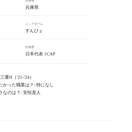
出身地
兵庫県
ニックネーム
すんひょ
代表歴
日本代表 1CAP
H（'21-'24）
たかった職業は？: 特になし
ラなのは？: 安恒直人