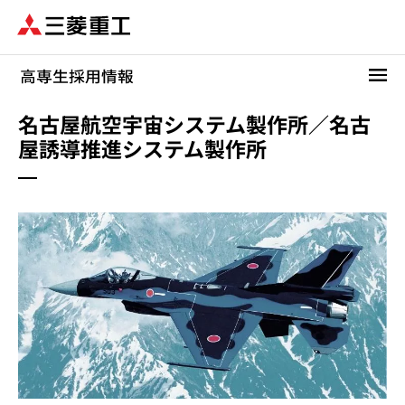
メ
イ
ン
コ
ン
テ
名古屋航空宇宙システム製作所／名古
ン
屋誘導推進システム製作所
ツ
に
移
動