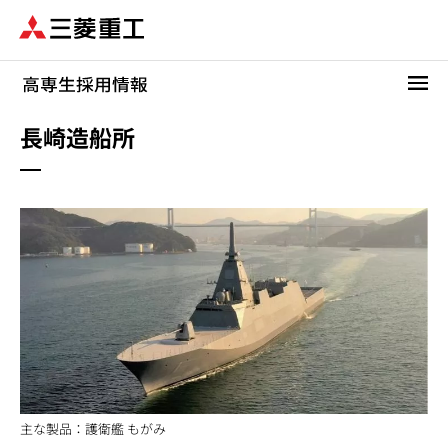
メ
イ
ン
コ
ン
テ
長崎造船所
ン
ツ
に
移
動
主な製品：護衛艦 もがみ