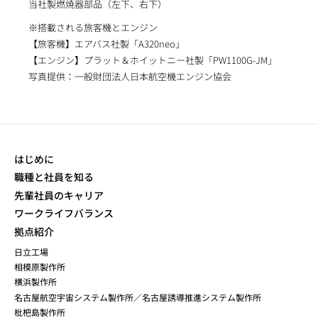
当社製燃焼器部品（左下、右下）
※搭載される旅客機とエンジン
【旅客機】エアバス社製「A320neo」
【エンジン】プラット＆ホイットニー社製「PW1100G-JM」
写真提供：一般財団法人日本航空機エンジン協会
はじめに
職種と社員を知る
先輩社員のキャリア
ワークライフバランス
拠点紹介
日立工場
相模原製作所
横浜製作所
名古屋航空宇宙システム製作所／名古屋誘導推進システム製作所
枇杷島製作所