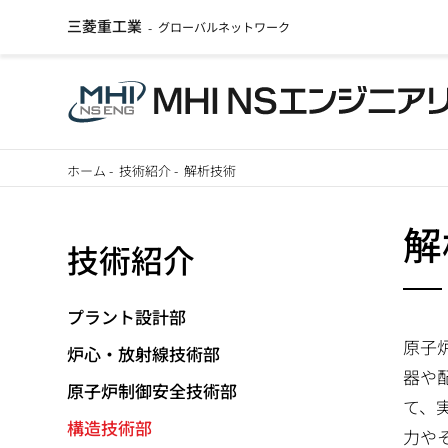
三菱重工業
グローバルネットワーク
-
メ
ホーム
-
技術紹介
-
解析技術
イ
パ
ン
解
技術紹介
ン
コ
ン
く
テ
プラント設計部
ず
ン
原子
炉心・放射線技術部
ツ
器や
原子炉制御安全技術部
に
て、
構造技術部
移
力や