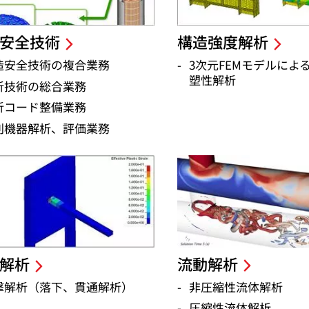
安全技術
構造強度解析
造安全技術の複合業務
3次元FEMモデルによ
塑性解析
析技術の総合業務
析コード整備業務
別機器解析、評価業務
流動解析
解析
非圧縮性流体解析
撃解析（落下、貫通解析）
圧縮性流体解析