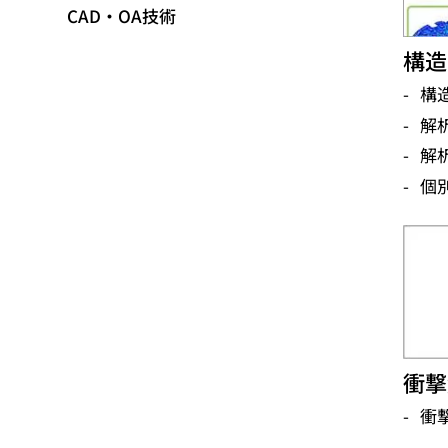
CAD・OA技術
構造
構
解
解
個
衝撃
衝