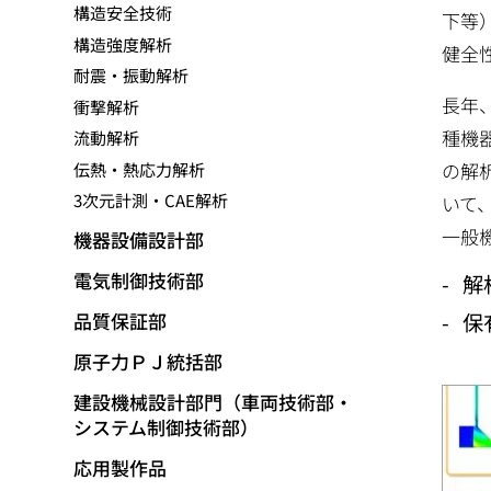
構造安全技術
動
下等
構造強度解析
健全
耐震・振動解析
長年
衝撃解析
種機
流動解析
の解
伝熱・熱応力解析
3次元計測・CAE解析
いて
一般
機器設備設計部
電気制御技術部
解
品質保証部
保
原子力ＰＪ統括部
建設機械設計部門（車両技術部・
システム制御技術部）
応用製作品