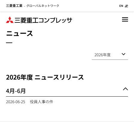
三菱重工業
グローバルネットワーク
メ
-
EN
JP
イ
ン
コ
ニュース
ン
テ
ン
ツ
に
移
2026
年度 ニュースリリース
動
4月-6月
2026-06-25
役員人事の件