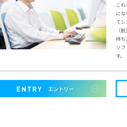
これ
にな
てシ
（航
持ち
ソフ
す。