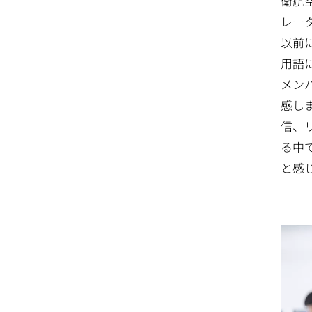
衛航
レー
以前
用語
メン
感し
信、
る中
と感