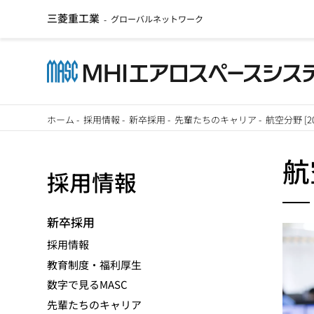
三菱重工業
グローバルネットワーク
-
メ
ホーム
-
採用情報
-
新卒採用
-
先輩たちのキャリア
-
航空分野 [2
イ
パ
ン
航
採用情報
ン
コ
ン
く
テ
新卒採用
ず
ン
採用情報
ツ
教育制度・福利厚生
に
数字で見るMASC
移
先輩たちのキャリア