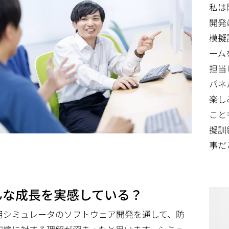
私は
開発
模擬
ーム
担当
パネ
楽し
こと
擬訓
事だ
んな成長を実感している？
用シミュレータのソフトウェア開発を通して、防