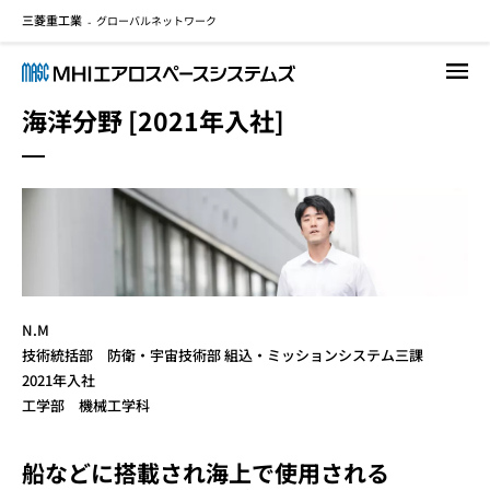
三菱重工業
グローバルネットワーク
メ
-
イ
ン
コ
海洋分野 [2021年入社]
ン
テ
ン
ツ
に
移
動
N.M
技術統括部 防衛・宇宙技術部 組込・ミッションシステム三課
2021年入社
工学部 機械工学科
船などに搭載され海上で使用される