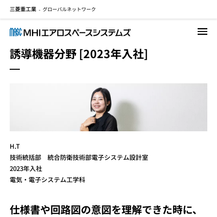
三菱重工業
グローバルネットワーク
メ
-
イ
ン
コ
誘導機器分野 [2023年入社]
ン
テ
ン
ツ
に
移
動
H.T
技術統括部 統合防衛技術部電子システム設計室
2023年入社
電気・電子システム工学科
仕様書や回路図の意図を理解できた時に、