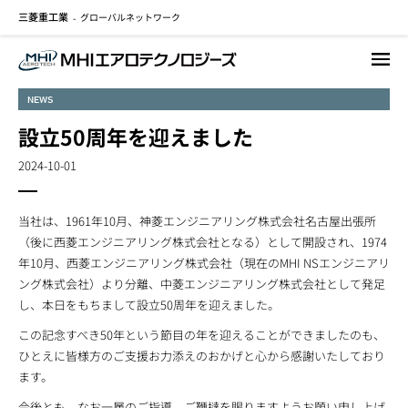
三菱重工業
グローバルネットワーク
メ
-
イ
ン
コ
NEWS
ン
テ
設立50周年を迎えました
ン
2024-10-01
ツ
に
移
当社は、1961年10月、神菱エンジニアリング株式会社名古屋出張所
動
（後に西菱エンジニアリング株式会社となる）として開設され、1974
年10月、西菱エンジニアリング株式会社（現在のMHI NSエンジニアリ
ング株式会社）より分離、中菱エンジニアリング株式会社として発足
し、本日をもちまして設立50周年を迎えました。
この記念すべき50年という節目の年を迎えることができましたのも、
ひとえに皆様方のご支援お力添えのおかげと心から感謝いたしており
ます。
今後とも、なお一層のご指導、ご鞭撻を賜りますようお願い申し上げ