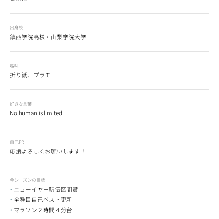
出身校
鎮西学院高校・山梨学院大学
趣味
折り紙、プラモ
好きな言葉
No human is limited
自己PR
応援よろしくお願いします！
今シーズンの目標
ニューイヤー駅伝区間賞
全種目自己ベスト更新
マラソン２時間４分台