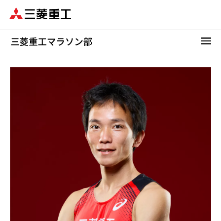
メ
イ
ン
コ
ン
テ
ン
ツ
に
移
動