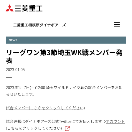
メ
イ
ン
コ
ン
テ
NEWS
ン
リーグワン第3節埼玉WK戦メンバー発
ツ
に
表
移
2023-01-05
動
2023年1月7日(土)12:00 埼玉ワイルドナイツ戦の試合メンバーをお知
らせいたします。
試合メンバー(こちらをクリックしてください)
試合速報はダイナボアーズ公式Twitterにてお伝えします⇒
アカウント
(こちらをクリックしてください)