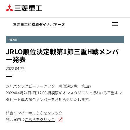
メ
イ
ン
コ
ン
テ
NEWS
ン
JRLO順位決定戦第1節三重H戦メンバ
ツ
に
ー発表
移
2022-04-22
動
ジャパンラグビーリーグワン 順位決定戦 第1節
2022年4月24日(日)12:00 相模原ギオンスタジアムで行われる三重ホン
ダヒート戦の試合メンバーをお知らせいたします。
試合メンバー⇒
こちらをクリック
試合案内⇒
こちらをクリック