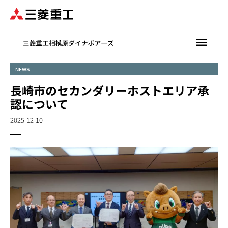
メ
イ
ン
コ
ン
テ
NEWS
ン
長崎市のセカンダリーホストエリア承
ツ
に
認について
移
2025-12-10
動