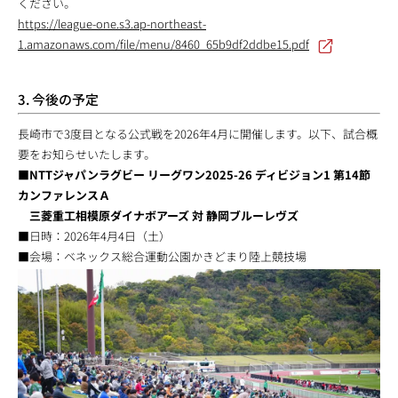
ください。
https://league-one.s3.ap-northeast-
1.amazonaws.com/file/menu/8460_65b9df2ddbe15.pdf
3. 今後の予定
長崎市で3度目となる公式戦を2026年4月に開催します。以下、試合概
要をお知らせいたします。
■NTTジャパンラグビー リーグワン2025-26 ディビジョン1 第14節
カンファレンスＡ
三菱重工相模原ダイナボアーズ 対 静岡ブルーレヴズ
■日時：2026年4月4日（土）
■会場：ベネックス総合運動公園かきどまり陸上競技場