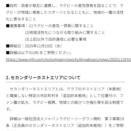
■目的：両者が相互に連携し、ラグビーの普及啓発を図ることで、ラ
グビーが地域に根差したスポーツとなるとともに、地域の一層の活性
化に寄与すること
■連携事項：(1)ラグビーの普及・啓発に関すること
(2)地域活性化につながる取り組みに関すること
(3)上記以外で目的達成に必要な事項
■締結日：2025年11月19日（水）
■詳細は以下のURLをご参照ください。
https://www.mhi.com/jp/company/sports/dynaboars/news/20251119.h
2. セカンダリーホストエリアについて
セカンダリーホストエリアとは、クラブのホストエリア（本拠地）
と隣接しない特定の市区町村を「追加的本拠地」として位置付け、フ
ァン層の拡大、ラグビー振興、地域との結びつき強化等を図る制度で
す。
詳細は一般社団法人ジャパンラグビーリーグワン規約 第３章第19
条〔正会員のセカンダリーホストエリア（追加的本拠地）〕をご参照