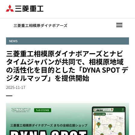
メ
イ
ン
コ
ン
テ
NEWS
ン
三菱重工相模原ダイナボアーズとナビ
ツ
に
タイムジャパンが共同で、相模原地域
移
の活性化を目的とした「DYNA SPOT デ
動
ジタルマップ」を提供開始
2025-11-17