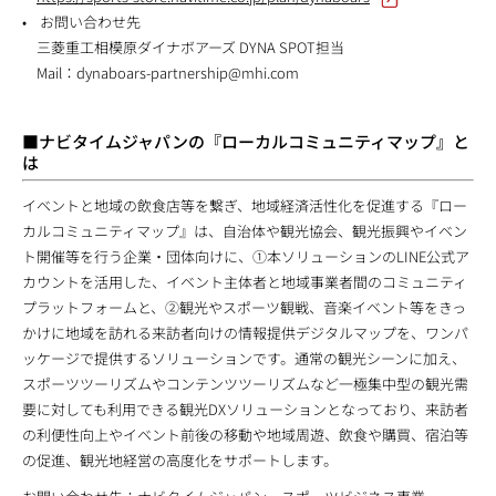
• お問い合わせ先
三菱重工相模原ダイナボアーズ DYNA SPOT担当
Mail：
dynaboars-partnership@mhi.com
■ナビタイムジャパンの『ローカルコミュニティマップ』と
は
イベントと地域の飲食店等を繋ぎ、地域経済活性化を促進する『ロー
カルコミュニティマップ』は、自治体や観光協会、観光振興やイベン
ト開催等を行う企業・団体向けに、①本ソリューションのLINE公式ア
カウントを活用した、イベント主体者と地域事業者間のコミュニティ
プラットフォームと、②観光やスポーツ観戦、音楽イベント等をきっ
かけに地域を訪れる来訪者向けの情報提供デジタルマップを、ワンパ
ッケージで提供するソリューションです。通常の観光シーンに加え、
スポーツツーリズムやコンテンツツーリズムなど一極集中型の観光需
要に対しても利用できる観光DXソリューションとなっており、来訪者
の利便性向上やイベント前後の移動や地域周遊、飲食や購買、宿泊等
の促進、観光地経営の高度化をサポートします。