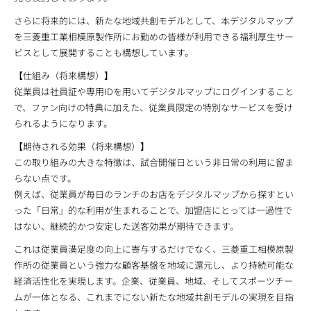
さらに将来的には、新たな地域共創モデルとして、本デジタルマップ
を三菱重工業相模原製作所にお勤めの皆様が利用できる福利厚生サー
ビスとして展開することも構想しています。
【仕組み（将来構想）】
従業員は社員証や専用IDを用いてデジタルマップにログインすること
で、ファン向けの特典に加えた、従業員限定の特別なサービスを受け
られるようになります。
【期待される効果（将来構想）】
この取り組みの大きな特徴は、試合開催日という非日常の利用に留ま
らない点です。
例えば、従業員が毎日のランチのお店をデジタルマップから探すとい
った「日常」的な利用が生まれることで、加盟店にとっては一過性で
はない、継続的かつ安定した送客効果が期待できます。
これは従業員満足度の向上に寄与するだけでなく、三菱重工相模原製
作所の従業員という強力な顧客基盤を地域に還元し、より持続可能な
経済活性化を実現します。企業、従業員、地域、そしてスポーツチー
ムが一体となる、これまでにない新たな地域共創モデルの実現を目指