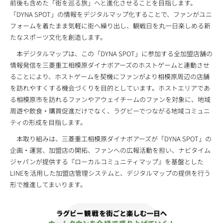
前後も含めた「街を巡る旅」へと進化させることを目指します。
「DYNA SPOT」の情報をデジタルマップ化することで、ファンがユニ
フォームを着たまま気軽に街へ繰り出し、観戦日を丸一日楽しめる新
たなスポーツ文化を創造します。
本デジタルマップは、この「DYNA SPOT」に参加する全加盟店舗の
情報発信を三菱重工相模原ダイナボアーズのホストゲームと連動させ
ることにより、ホストゲームを契機にファンがより相模原周辺の店舗
を訪れやすくする機会づくりを目的としています。ホストエリアであ
る相模原市を訪れるファンやアウェイチームのファンを対象に、地域
周遊や飲食・購買促進だけでなく、ラグビーでつながる地域コミュニ
ティの形成を目指します。
本取り組みは、三菱重工相模原ダイナボアーズが「DYNA SPOT」の
企画・運営、加盟店の開拓、ファンへの広報活動を担い、ナビタイム
ジャパンが提供する『ローカルコミュニティマップ』を基盤とした
LINEを活用した加盟店管理システムと、デジタルマップの提供を行う
形で推進してまいります。