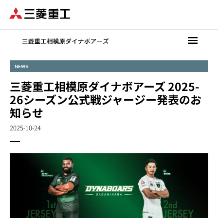
メ
イ
ン
コ
ン
テ
NEWS
ン
三菱重工相模原ダイナボアーズ 2025-
ツ
に
26シーズン公式戦ジャージー発表のお
移
知らせ
動
2025-10-24