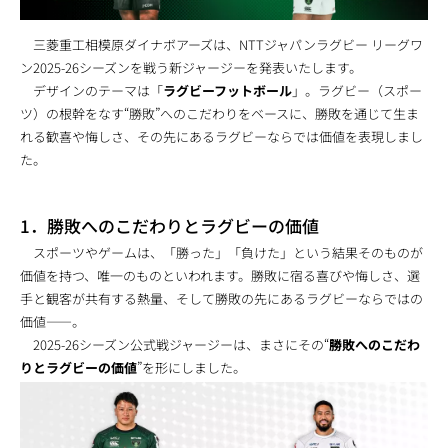
三菱重工相模原ダイナボアーズは、NTTジャパンラグビー リーグワ
ン2025-26シーズンを戦う新ジャージーを発表いたします。
デザインのテーマは「
ラグビーフットボール
」。ラグビー（スポー
ツ）の根幹をなす“勝敗”へのこだわりをベースに、勝敗を通じて生ま
れる歓喜や悔しさ、その先にあるラグビーならでは価値を表現しまし
た。
1．勝敗へのこだわりとラグビーの価値
スポーツやゲームは、「勝った」「負けた」という結果そのものが
価値を持つ、唯一のものといわれます。勝敗に宿る喜びや悔しさ、選
手と観客が共有する熱量、そして勝敗の先にあるラグビーならではの
価値――。
2025-26シーズン公式戦ジャージーは、まさにその“
勝敗へのこだわ
りとラグビーの価値
”を形にしました。