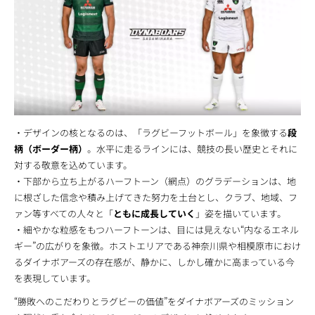
・デザインの核となるのは、「ラグビーフットボール」を象徴する
段
柄（ボーダー柄）
。水平に走るラインには、競技の長い歴史とそれに
対する敬意を込めています。
・下部から立ち上がるハーフトーン（網点）のグラデーションは、地
に根ざした信念や積み上げてきた努力を土台とし、クラブ、地域、フ
ァン等すべての人々と「
ともに成長していく
」姿を描いています。
・細やかな粒感をもつハーフトーンは、目には見えない“内なるエネル
ギー”の広がりを象徴。ホストエリアである神奈川県や相模原市におけ
るダイナボアーズの存在感が、静かに、しかし確かに高まっている今
を表現しています。
“勝敗へのこだわりとラグビーの価値”をダイナボアーズのミッション