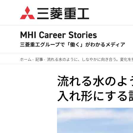
メ
イ
ン
コ
ン
テ
ン
ホーム
-
記事
-
流れる水のように、しなやかに向き合う。変化を
ツ
パ
に
流れる水のよ
ン
移
入れ形にする
動
く
ず