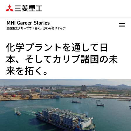
メ
イ
ン
コ
ン
テ
化学プラントを通して日
ン
ツ
本、そしてカリブ諸国の未
に
移
来を拓く。
動