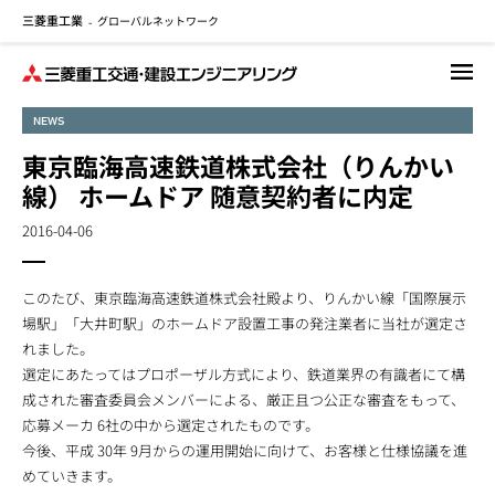
三菱重工業
グローバルネットワーク
メ
-
イ
ン
コ
NEWS
ン
テ
東京臨海高速鉄道株式会社（りんかい
ン
線） ホームドア 随意契約者に内定
ツ
に
2016-04-06
移
動
このたび、東京臨海高速鉄道株式会社殿より、りんかい線「国際展示
場駅」「大井町駅」のホームドア設置工事の発注業者に当社が選定さ
れました。
選定にあたってはプロポーザル方式により、鉄道業界の有識者にて構
成された審査委員会メンバーによる、厳正且つ公正な審査をもって、
応募メーカ 6社の中から選定されたものです。
今後、平成 30年 9月からの運用開始に向けて、お客様と仕様協議を進
めていきます。