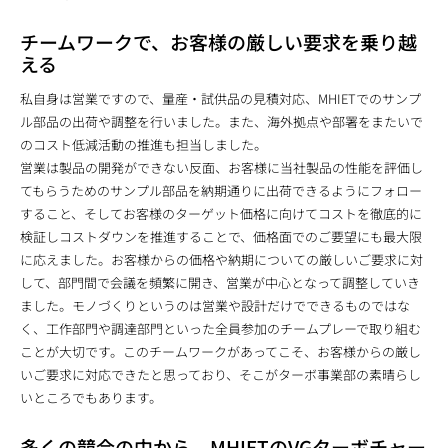
チームワークで、お客様の厳しい要求を乗り越
える
私自身は営業ですので、量産・試供品の見積対応、MHIETでのサンプ
ル部品の出荷や調整を行いました。また、海外拠点や部署をまたいで
のコスト低減活動の推進も担当しました。
営業は製品の開発ができない反面、お客様に当社製品の性能を評価し
てもらうためのサンプル部品を納期通りに出荷できるようにフォロー
すること、そしてお客様のターゲット価格に向けてコストを徹底的に
検証しコストダウンを推進することで、価格面でのご要望にも最大限
に応えました。お客様からの価格や納期についての厳しいご要求に対
して、部門間で会議を頻繁に開き、営業が中心となって調整していき
ました。モノづくりというのは営業や設計だけでできるものではな
く、工作部門や調達部門といった全員参加のチームプレーで取り組む
ことが大切です。このチームワークがあってこそ、お客様からの厳し
いご要求に対応できたと思っており、そこがターボ事業部の素晴らし
いところでもあります。
多くの競合の中から、MHIETのVGターボチャー