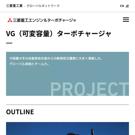
三菱重工業
グローバルネットワーク
メ
-
EN
JP
イ
ン
コ
VG（可変容量）ターボチャージャ
ン
テ
ン
ツ
に
移
動
OUTLINE