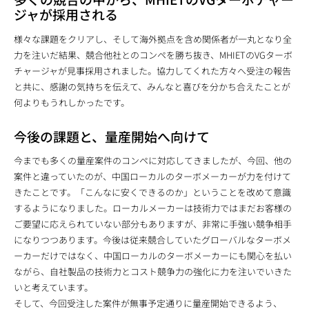
ジャが採用される
様々な課題をクリアし、そして海外拠点を含め関係者が一丸となり全
力を注いだ結果、競合他社とのコンペを勝ち抜き、MHIETのVGターボ
チャージャが見事採用されました。協力してくれた方々へ受注の報告
と共に、感謝の気持ちを伝えて、みんなと喜びを分かち合えたことが
何よりもうれしかったです。
今後の課題と、量産開始へ向けて
今までも多くの量産案件のコンペに対応してきましたが、今回、他の
案件と違っていたのが、中国ローカルのターボメーカーが力を付けて
きたことです。「こんなに安くできるのか」ということを改めて意識
するようになりました。ローカルメーカーは技術力ではまだお客様の
ご要望に応えられていない部分もありますが、非常に手強い競争相手
になりつつあります。今後は従来競合していたグローバルなターボメ
ーカーだけではなく、中国ローカルのターボメーカーにも関心を払い
ながら、自社製品の技術力とコスト競争力の強化に力を注いでいきた
いと考えています。
そして、今回受注した案件が無事予定通りに量産開始できるよう、