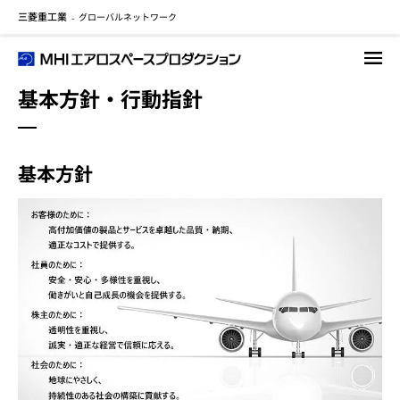
三菱重工業
グローバルネットワーク
メ
-
イ
ン
コ
基本方針・行動指針
ン
テ
ン
ツ
基本方針
に
移
動