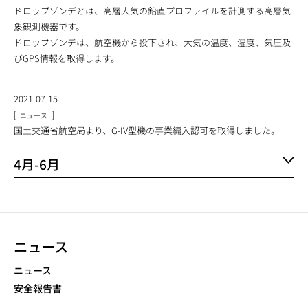
ドロップゾンデとは、高層大気の鉛直プロファイルを計測する高層気
象観測機器です。
ドロップゾンデは、航空機から投下され、大気の温度、湿度、気圧及
びGPS情報を取得します。
2021-07-15
[
]
ニュース
国土交通省航空局より、G-IV型機の事業編入認可を取得しました。
4月-6月
ニュース
NEWS NAVIGATION
ニュース
安全報告書