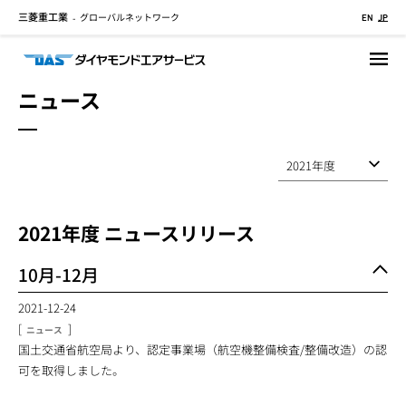
三菱重工業
グローバルネットワーク
メ
-
EN
JP
イ
ン
コ
ニュース
ン
テ
ン
ツ
に
移
2021
年度 ニュースリリース
動
10月-12月
2021-12-24
[
]
ニュース
国土交通省航空局より、認定事業場（航空機整備検査/整備改造）の認
可を取得しました。