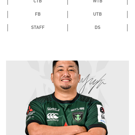
CTB
WTB
FB
UTB
STAFF
DS