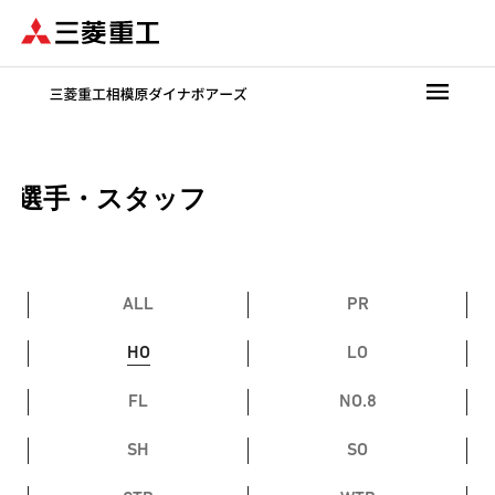
メ
イ
ン
コ
ン
テ
ン
選手・スタッフ
ツ
に
移
動
ALL
PR
HO
LO
FL
NO.8
SH
SO