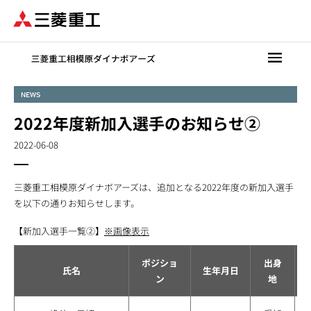
メ
イ
ン
コ
ン
テ
NEWS
ン
2022年度新加入選手のお知らせ②
ツ
に
2022-06-08
移
動
三菱重工相模原ダイナボアーズは、追加となる2022年度の新加入選手
を以下の通りお知らせします。
【新加入選手一覧②】
※画像表示
ポジショ
出身
氏名
生年月日
ン
地