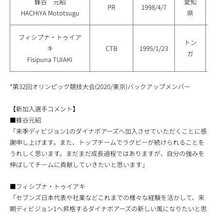
蜂谷 元紹
愛知
PR
1998/4/7
HACHIYA Mototsugu
県
フィシプナ・トゥイア
トン
キ
CTB
1995/1/23
ガ
Fisipuna TUIAKI
*第32回オリンピック競技大会(2020/東京)バックアップメンバー
【新加入選手コメント】
■蜂谷元紹
「来季ディビジョン1のダイナボアーズへ加入させていただくことに感
謝申し上げます。また、トップチームでラグビーが続けられることを
うれしく思います。まだまだ成長過程ではありますが、自分の強みを
伸ばしてチームに貢献していきたいと思います」
■フィシプナ・トゥイアキ
「セブンズ日本代表や社業などこれまでの様々な経験を活かして、来
期ディビジョン1へ昇格するダイナボアーズの新しい風になりたいと思