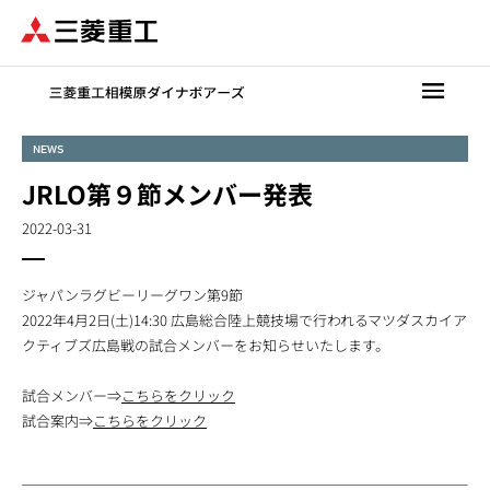
メ
イ
ン
コ
ン
テ
NEWS
ン
JRLO第９節メンバー発表
ツ
に
2022-03-31
移
動
ジャパンラグビーリーグワン第9節
2022年4月2日(土)14:30 広島総合陸上競技場で行われるマツダスカイア
クティブズ広島戦の試合メンバーをお知らせいたします。
試合メンバー⇒
こちらをクリック
試合案内⇒
こちらをクリック