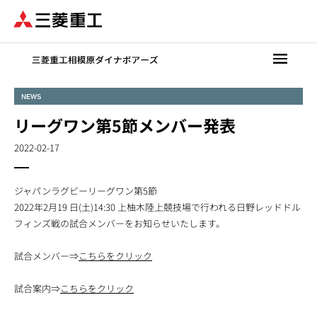
メ
イ
ン
コ
ン
テ
NEWS
ン
リーグワン第5節メンバー発表
ツ
に
2022-02-17
移
動
ジャパンラグビーリーグワン第5節
2022年2月19 日(土)14:30 上柚木陸上競技場で行われる日野レッドドル
フィンズ戦の試合メンバーをお知らせいたします。
試合メンバー⇒
こちらをクリック
試合案内⇒
こちらをクリック